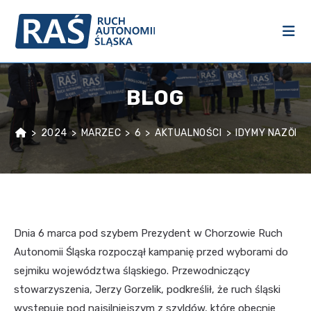
BLOG
>
2024
>
MARZEC
>
6
>
AKTUALNOŚCI
>
IDYMY NAZŎD, 
Dnia 6 marca pod szybem Prezydent w Chorzowie Ruch
Autonomii Śląska rozpoczął kampanię przed wyborami do
sejmiku województwa śląskiego. Przewodniczący
stowarzyszenia, Jerzy Gorzelik, podkreślił, że ruch śląski
występuje pod najsilniejszym z szyldów, które obecnie