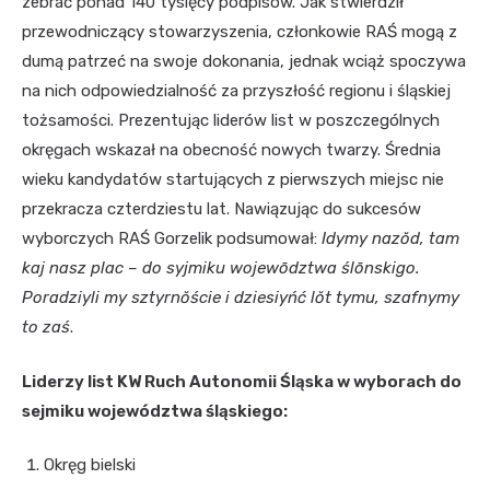
zebrać ponad 140 tysięcy podpisów. Jak stwierdził
przewodniczący stowarzyszenia, członkowie RAŚ mogą z
dumą patrzeć na swoje dokonania, jednak wciąż spoczywa
na nich odpowiedzialność za przyszłość regionu i śląskiej
tożsamości. Prezentując liderów list w poszczególnych
okręgach wskazał na obecność nowych twarzy. Średnia
wieku kandydatów startujących z pierwszych miejsc nie
przekracza czterdziestu lat. Nawiązując do sukcesów
wyborczych RAŚ Gorzelik podsumował:
Idymy nazŏd, tam
kaj nasz plac – do syjmiku wojewōdztwa ślōnskigo.
Poradziyli my sztyrnŏście i dziesiyńć lŏt tymu, szafnymy
to zaś
.
Liderzy list KW Ruch Autonomii Śląska w wyborach do
sejmiku województwa śląskiego:
Okręg bielski